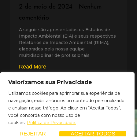
2 de maio de 2024
Nenhum
comentário
A seguir são apresentados os Estudos de
Impacto Ambiental (EIA) e seus respectivos
Relatórios de Impacto Ambiental (RIMA),
elaborados pela nossa equipe
multidisciplinar de profissionais
Read More
Valorizamos sua Privacidade
Utilizamos cookies para aprimorar sua experiência de
navegação, exibir anúncios ou conteúdo personalizado
e analisar nosso tráfego. Ao clicar em “Aceitar Todos”,
você concorda com nosso uso de
cookies.
Política de Privacidade.
REJEITAR
ACEITAR TODOS