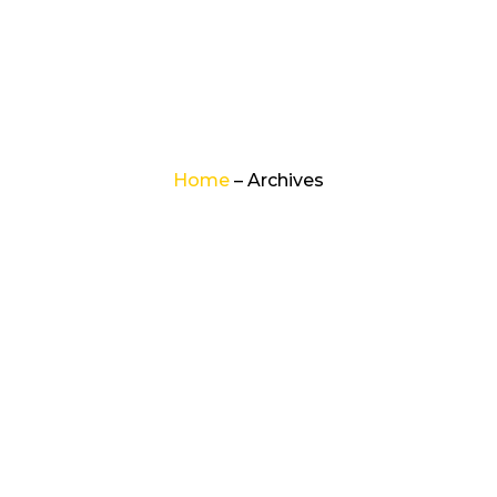
Tipo Pavimentação:
Rígida
Home
– Archives