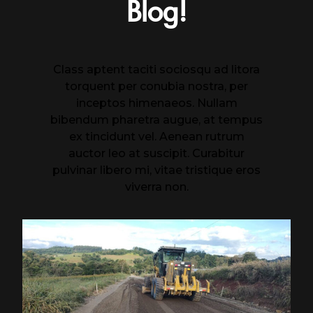
Blog!
Class aptent taciti sociosqu ad litora
torquent per conubia nostra, per
inceptos himenaeos. Nullam
bibendum pharetra augue, at tempus
ex tincidunt vel. Aenean rutrum
auctor leo at suscipit. Curabitur
pulvinar libero mi, vitae tristique eros
viverra non.