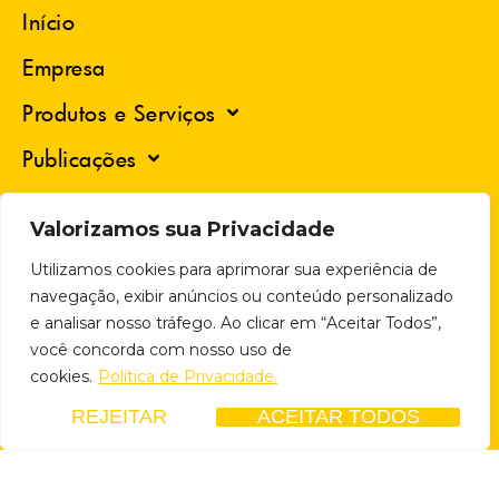
Início
Empresa
Produtos e Serviços
Publicações
Trabalhe Conosco
Valorizamos sua Privacidade
Ouvidoria
Utilizamos cookies para aprimorar sua experiência de
Contato
navegação, exibir anúncios ou conteúdo personalizado
e analisar nosso tráfego. Ao clicar em “Aceitar Todos”,
você concorda com nosso uso de
cookies.
Política de Privacidade.
Contato
REJEITAR
ACEITAR TODOS
(49) 3664 2022